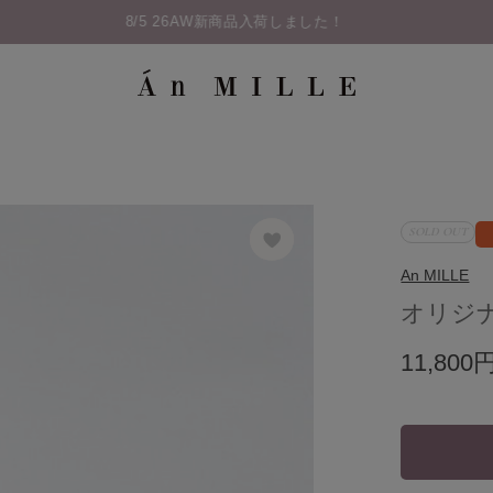
SOLD OUT
An MILLE
オリジ
11,800