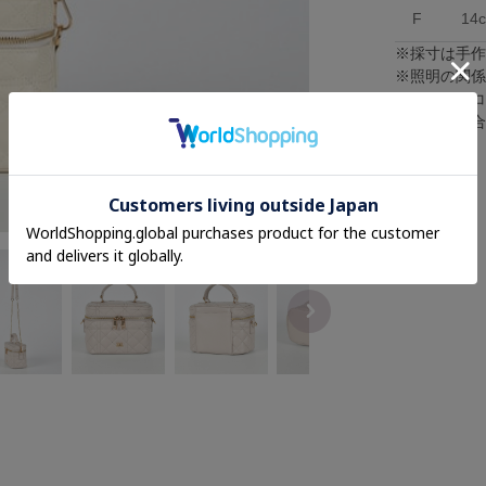
F
14
※採寸は手
※照明の関
※またパソ
が異なる場