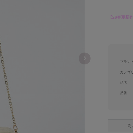
【26春夏新
ブラン
カテゴ
品名
品番
高