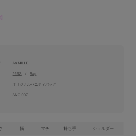
作】
ド
An MILLE
リ
26SS
Bag
オリジナルバニティバッグ
ANO-007
さ
幅
マチ
持ち手
ショルダー