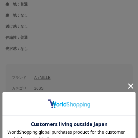
生 地：普通
裏 地：なし
透け感：なし
伸縮性：普通
光沢感：なし
ブランド
An MILLE
カテゴリ
26SS
Tops
素材
綿95％ ポリウレタン5％
品名
ギャザーラインストーンTシャツ
品番
ANM-555