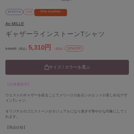
Ship anywhere
RESTOCK
SALE
An MILLE
ギャザーラインストーンTシャツ
5,310円
10%OFF
5,900円
（税込）
（税込）
サイズ / カラーを選ぶ
【26春夏新作】
ウエストのギャザーを絞ることでメリハリのあるシルエットが楽しめるデザ
インTシャツ。
オリジナルロゴとストーンがカジュアルになり過ぎず華やかな印象にしてく
れます。
【商品仕様】