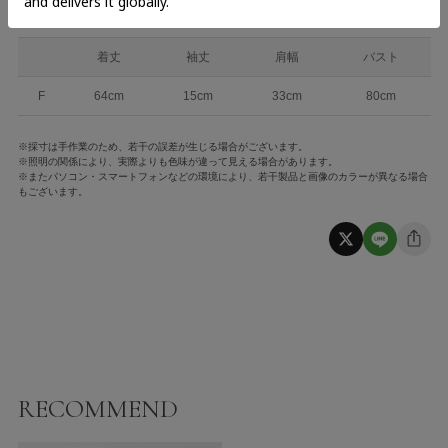
着丈
袖丈
肩幅
バスト
F
64cm
15cm
33cm
80cm
※採寸は手作業のため、若干の誤差が生じる場合がございます。
※照明の関係により、実際よりも色味が違って見える場合があります。
※またパソコン・スマートフォンなどの環境により、若干製品と画像のカラーが異なる場合
もございます。
RECOMMEND