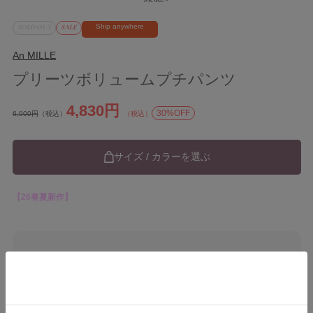
Ship anywhere
SOLD OUT
SALE
An MILLE
プリーツボリュームプチパンツ
4,830円
30%OFF
6,900円
（税込）
（税込）
サイズ / カラーを選ぶ
【26春夏新作】
ブランド
An MILLE
カテゴリ
26SS
Pants