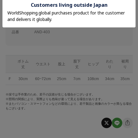
素材
表地 ポリエステル97% ポリウレタン3%
裏地 ポリエステル100%
品名
プリーツボリュームプチパンツ
品番
AND-403
ボトム
股下
わた
裾周
ウエスト
股上
ヒップ
丈
丈
り
り
F
30cm
60~72cm
25cm
7cm
108cm
34cm
35cm
※採寸は手作業のため、若干の誤差が生じる場合がございます。
※照明の関係により、実際よりも色味が違って見える場合があります。
※またパソコン・スマートフォンなどの環境により、若干製品と画像のカラーが異なる場合
もございます。