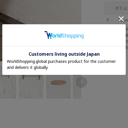
ボトム
F
38c
※採寸は手
※照明の関
※またパソ
が異なる場