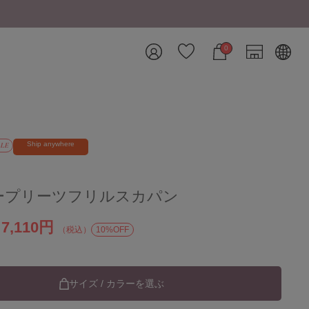
0
Ship anywhere
LE
ープリーツフリルスカパン
7,110円
）
（税込）
10%OFF
サイズ / カラーを選ぶ