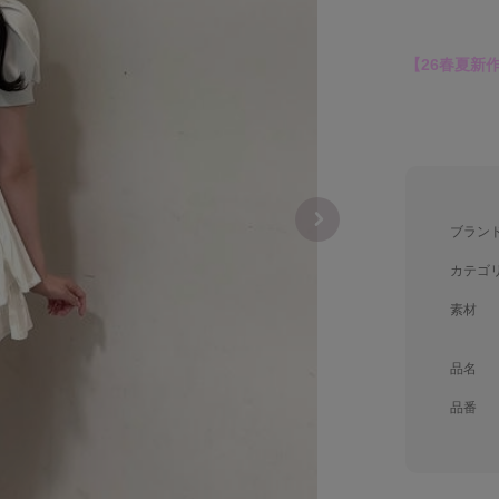
【26春夏新
ブラン
カテゴ
素材
品名
品番