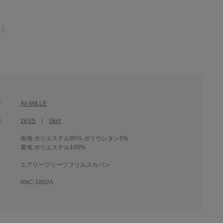
作】
ド
An MILLE
リ
26SS
Skirt
表地 ポリエステル95% ポリウレタン5%
裏地 ポリエステル100%
エアリープリーツフリルスカパン
ANC-1802A