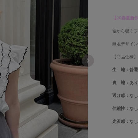
【26春夏新
裾から覗く
無地デザイ
【商品仕様
生 地：普
裏 地：あ
透け感：な
伸縮性：な
光沢感：な