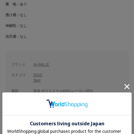
裏 地：あり
透け感：なし
伸縮性：なし
光沢感：なし
ブランド
An MILLE
カテゴリ
26SS
Skirt
素材
表地 ポリエステル60% レーヨン40%
裏地 ポリエステル100%
品名
コルセットフレアスカート
品番
ANC-1749A