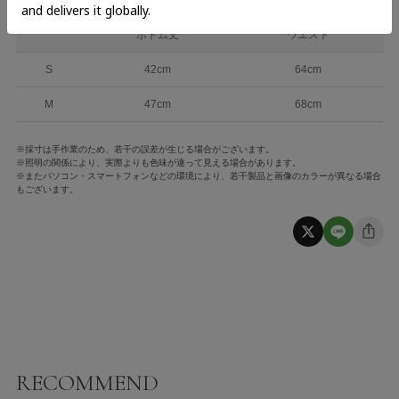
ボトム丈
ウエスト
S
42cm
64cm
M
47cm
68cm
※採寸は手作業のため、若干の誤差が生じる場合がございます。
※照明の関係により、実際よりも色味が違って見える場合があります。
※またパソコン・スマートフォンなどの環境により、若干製品と画像のカラーが異なる場合
もございます。
RECOMMEND