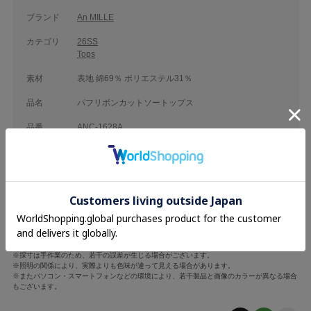
ブランド
An MILLE
カテゴリ
26SS
Tops
素材
表地 綿69％ ポリエステル31％
品名
パフリボンカットソートップス
品番
ANC-1628A
着丈
袖丈
肩幅
バスト
F
38cm
24cm
32cm
90cm
※採寸は手作業のため、若干の誤差が生じる場合がございます。
※照明の関係により、実際よりも色味が違って見える場合があります。
※またパソコン・スマートフォンなどの環境により、若干製品と画像のカラーが異なる場合
もございます。