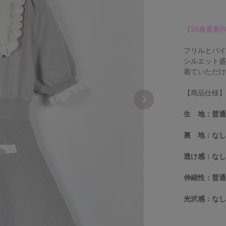
【26春夏新
フリルとバ
シルエット
着ていただ
【商品仕様
生 地：普
裏 地：な
透け感：な
伸縮性：普
光沢感：な