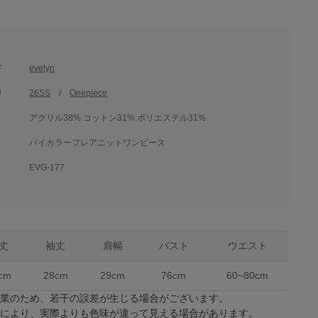
ド
evelyn
リ
26SS
Onepiece
アクリル38% コットン31% ポリエステル31%
バイカラーフレアニットワンピース
EVG-177
丈
袖丈
肩幅
バスト
ウエスト
cm
28cm
29cm
76cm
60~80cm
作業のため、若干の誤差が生じる場合がございます。
係により、実際よりも色味が違って見える場合があります。