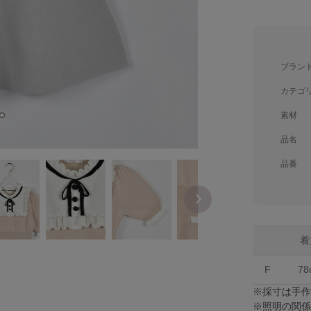
ブラン
カテゴ
素材
品名
品番
着
F
78
※採寸は手
※照明の関