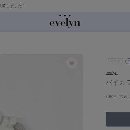
SOLD OUT
R
evelyn
バイカ
（税込
8,900円