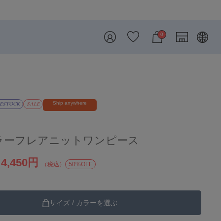
8/7 26SS・26AW再入荷しました！
0
Ship anywhere
ESTOCK
SALE
ラーフレアニットワンピース
4,450円
）
（税込）
50%OFF
サイズ / カラーを選ぶ