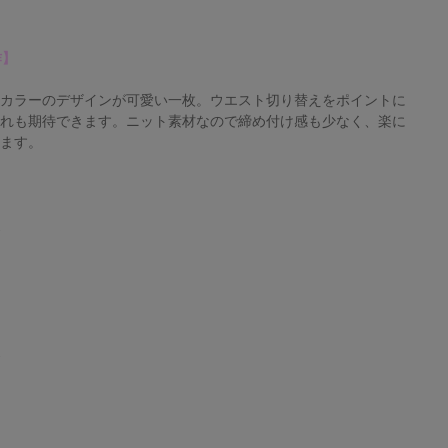
作】
イカラーのデザインが可愛い一枚。ウエスト切り替えをポイントに
盛れも期待できます。ニット素材なので締め付け感も少なく、楽に
けます。
】
通
し
し
通
し