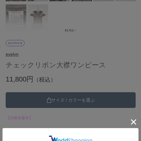
RESTOCK
evelyn
チェックリボン大襟ワンピース
11,800円
（税込）
サイズ / カラーを選ぶ
【26秋冬新作】