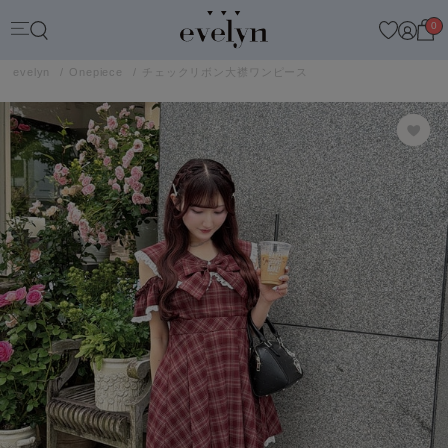
0
evelyn
Onepiece
チェックリボン大襟ワンピース