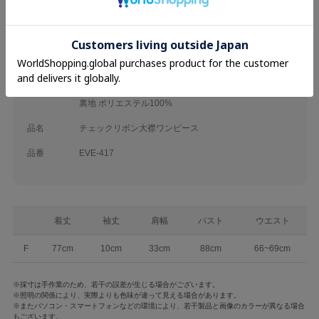
ブランド
evelyn
カテゴリ
26AW
Onepiece
素材
表地 綿100%
レース ナイロン90% ポリウレタン10%
裏地 ポリエステル100%
品名
チェックリボン大襟ワンピース
品番
EVE-417
着丈
袖丈
肩幅
バスト
ウエスト
F
77cm
10cm
33cm
88cm
66~69cm
※採寸は手作業のため、若干の誤差が生じる場合がございます。
※照明の関係により、実際よりも色味が違って見える場合があります。
※またパソコン・スマートフォンなどの環境により、若干製品と画像のカラーが異なる場合
もございます。